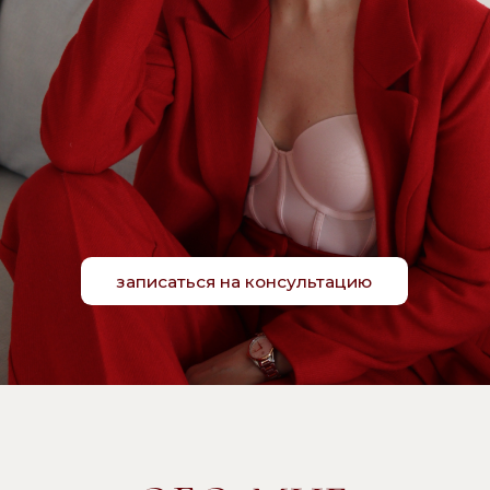
записаться на консультацию
ОБО
МНЕ
Я
Ирина Гутина
. Практикующий
психолог, предприниматель,
жена и мама. На своем опыте
и опыте моих клиентов я знаю,
что женщине не достаточно
реализоваться только в одной
сфере
(карьера, материнство,
замужество)
.
Нам важен баланс этих сфер
и только он делает нас
максимально наполненными
и счастливыми!