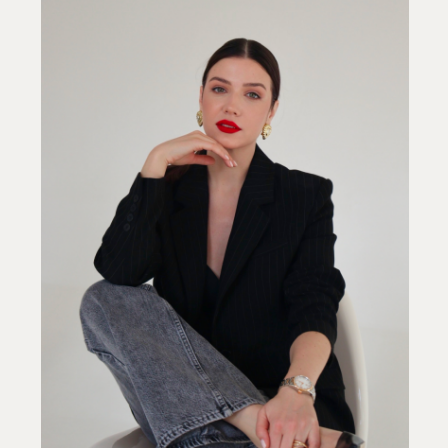
УСЛУГИ
ИНДИВИДУАЛЬНАЯ
ТЕРАПИЯ
Длительность терапии:
от 3
месяцев
Длительность одной сессии:
55
минут
Формат:
онлайн
Стоимость сессии: 10000
руб.
оставить заявку