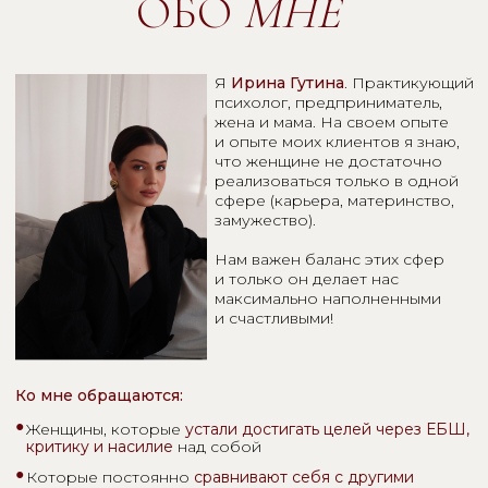
Ко мне обращаются:
●
Женщины, которые
устали достигать целей через ЕБШ,
критику и насилие
над собой
●
Которые постоянно
сравнивают себя с другими
и критикуют
за неидеальный результат
●
Женщины, которые предъявляют к себе
завышенные
требования
и регулярно оказываются в
эмоциональном
истощении
●
Женщины, которые
«потеряли себя» в заботах о других
(
семья, дети, муж, клиенты)
или
в гонке за достижениями
(проекты, заработок, масштаб)
Если вы узнали себя - вы мой клиент и я помогу
вам начать реализовывать ваш потенциал
бережно, через контакт с вашим истинным Я!
записаться на консультацию
лет
клиентов, которые
часов
практического
улучшили качество
индивидуальной
опыта
своей жизни
и групповой работы
с клиентами