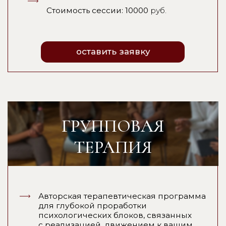
себя
*
результаты терапии напрямую зависят от вашей
заинтересованности и включенности в процесс
МОИ
ПРИНЦИПЫ
В РАБОТЕ
КОНФИДЕНЦИАЛЬНОСТЬ
УВАЖЕНИЕ
Все что происходит в рамках
Я априори уважаю образ жизни
терапевтических отношений - остается
решения моих клиентов, даже 
только между мной и клиентом
собственной жизни поступаю и
Я НЕ ПУБЛИКУЮ кейсы и отзывы из
верю, что у каждого человека 
индивидуальной работы - потому что мои
причины жить так, как он сейча
клиенты доверяют мне самое уязвимое и
сокровенное и я это оберегаю!