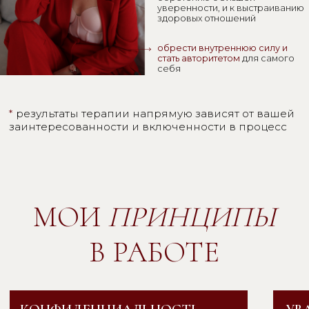
КОНТАКТЫ
наверх
ИП Гутина Ирина Игоревна
обо мне
ИНН 560915644919
услуги
Irina_gutina_87@mail.ru
с чем я работаю
+79619296109
Публичная оферта
Политика конфиденциальности
Согласие на обработку персональных данных
Согласие на получение рекламы
Instagram *
Telegram
*Признана экстремистской
организацией и запрещена на
территории РФ
разработка сайта @maryanaas.design