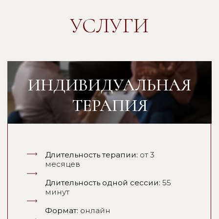
подробнее
КАКИХ
РЕЗУЛЬТАТОВ
МОЖНО ДОСТИЧЬ
В ТЕРАПИИ
узнать особенности своей
личности
, научиться на них
опираться
начать движение к СВОИМ
целям
подходящим для ВАС
способом - без стыда, тревоги,
сравнения и гонки
начать активно проявляться я и
заявлять о себе
, что неизбежно
ведет и к росту дохода, и к
обретению бОльшей
уверенности, и к выстраиванию
здоровых отношений
обрести внутреннюю силу и
стать авторитетом
для самого